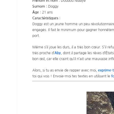
Prénom et nom
: Doudou Ndiaye
Surnom
: Doggy
Âge
: 21 ans
Caractéristiques
:
Doggy est un jeune homme un peu révolutionnaire et
engagés. Il fait le minimum pour gagner honnêteme
port.
Même s’il joue les durs, il a très bon cœur. S’il ref
très proche d’
Aby
, dont il partage les rêves d’Éta
bon œil, car elle craint qu’il n’ait une mauvaise in
Alors, si tu as envie de rapper avec moi,
exprime-t
toi qui vois ! Envoie-moi tes textes en utilisant le
f