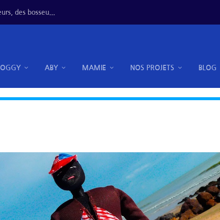
urs, des bosseu...
DOGGY
ABY
MAMIE
NOS PROJETS
BLOG