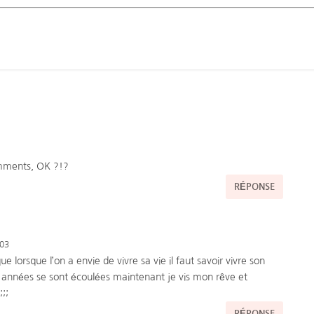
omments, OK ?!?
RÉPONSE
:03
 lorsque l’on a envie de vivre sa vie il faut savoir vivre son
es années se sont écoulées maintenant je vis mon rêve et
;;;
RÉPONSE