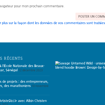
navigateur pour mon prochain commentaire.
r plus sur la façon dont les données de vos commentaires sont traitée
ES RÉCENTS
 l’École Nationale des Beaux-
kar, Sénégal
12 décembre 2023
s de projets : des entrepreneurs,
rs, des marathoniens
10 novembre
rtisteDici» avec Albin Christen
e 2021