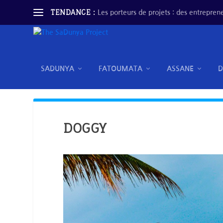
TENDANCE :
Les porteurs de projets : des entreprene
SADUNYA
FATOUMATA
ASSANE
DOGGY