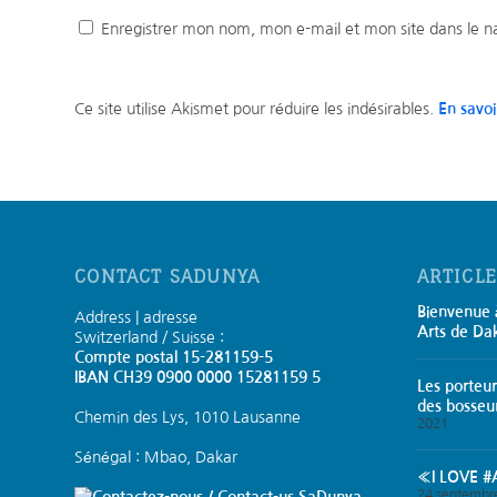
Enregistrer mon nom, mon e-mail et mon site dans le 
Ce site utilise Akismet pour réduire les indésirables.
En savoi
CONTACT SADUNYA
ARTICL
Bienvenue à
Address | adresse
Arts de Da
Switzerland / Suisse :
Compte postal 15-281159-5
IBAN CH39 0900 0000 15281159 5
Les porteur
des bosseu
Chemin des Lys, 1010 Lausanne
2021
Sénégal : Mbao, Dakar
«I LOVE #A
24 septembr