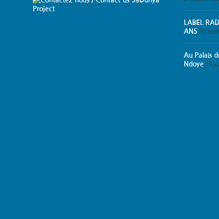
SaDunya
Project
LABEL RADI
ANS
10 sep
Au Palais 
Ndoye
15 ju